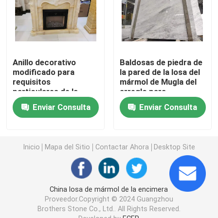
piedra de mármol blanca
Losa de mármol beige
Anillo decorativo
Baldosas de piedra de
modificado para
la pared de la losa del
requisitos
mármol de Mugla del
mármol de madera de la vena
particulares de la
arreglo para
chimenea del mármol
requisitos
Enviar Consulta
Enviar Consulta
de la piedra del ónix
particulares 12" X12”
Losa del ónix del jade
X el 1/2”
Inicio
Mapa del Sitio
Contactar Ahora
Desktop Site
piedra artificial de cuarzo
Piedra artificial de la cultura
China losa de mármol de la encimera
Proveedor.Copyright © 2024 Guangzhou
Brothers Stone Co., Ltd.. All Rights Reserved.
encimeras de piedra naturales