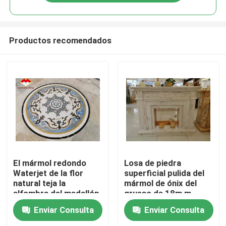
Productos recomendados
Inicio
El mármol redondo
Losa de piedra
Waterjet de la flor
superficial pulida del
natural teja la
mármol de ónix del
Sobre nosotros
alfombra del medallón
grueso de 18m m
Enviar Consulta
Enviar Consulta
Contactos