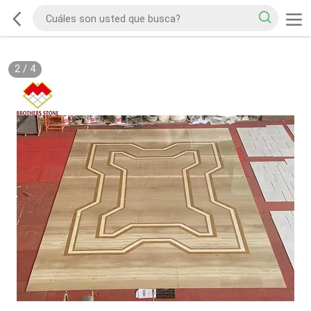
2
/
4