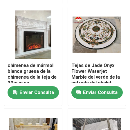
Productos
Losas de piedra del granito
Tejas de piedra del granito
chimenea de mármol
Tejas de Jade Onyx
blanca gruesa de la
Flower Waterjet
Piedra pulida del granito
chimenea de la teja de
Marble del verde de la
30m m en
entrada del chalet
inspiraciones del anillo
Piedra flameada del granito
Enviar Consulta
Enviar Consulta
Losa de piedra de mármol
teja de piedra de mármol