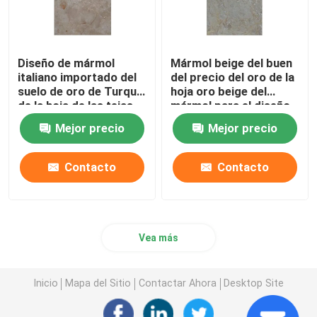
chimeneas de piedra naturales
Diseño de mármol
Mármol beige del buen
italiano importado del
del precio del oro de la
medallón del chorro de agua
suelo de oro de Turquía
hoja oro beige del
de la hoja de las tejas
mármol para el diseño
reales del mármol
casero del templo del
tejas de mosaico de cristal
Mejor precio
Mejor precio
mármol de la
decoración para el
hogar
Contacto
Contacto
columnas de piedra naturales
Vea más
Inicio
Mapa del Sitio
Contactar Ahora
Desktop Site