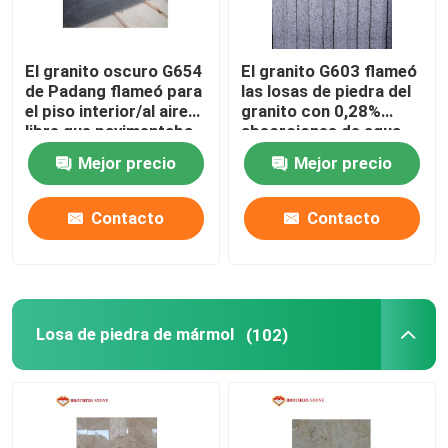
piedra de mármol blanca
El granito oscuro G654
El granito G603 flameó
de Padang flameó para
las losas de piedra del
el piso interior/al aire
granito con 0,28%
Losa de mármol beige
libre que pavimentaba
absorciones de agua
Mejor precio
Mejor precio
mármol de madera de la vena
Contacto
Contacto
Losa del ónix del jade
piedra artificial de cuarzo
Losa de piedra de mármol
(102)
Piedra artificial de la cultura
encimeras de piedra naturales