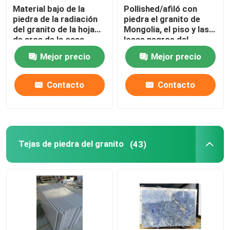
Material bajo de la
Pollished/afiló con
piedra de la radiación
piedra el granito de
del granito de la hoja
Mongolia, el piso y las
de arce de la casa
losas negros del
G652 de las losas rojas
granito de la
Mejor precio
Mejor precio
de la piedra
decoración
Contacto
Contacto
Tejas de piedra del granito
(43)