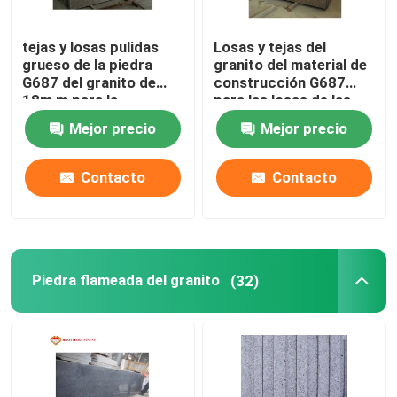
tejas y losas pulidas
Losas y tejas del
Productos
grueso de la piedra
granito del material de
G687 del granito de
construcción G687
18m m para la
para las losas de las
Losas de piedra del granito
decoración
baldosas de la pared
Mejor precio
Mejor precio
Tejas de piedra del granito
Contacto
Contacto
Piedra pulida del granito
Piedra flameada del granito
Piedra flameada del granito
(32)
Losa de piedra de mármol
teja de piedra de mármol