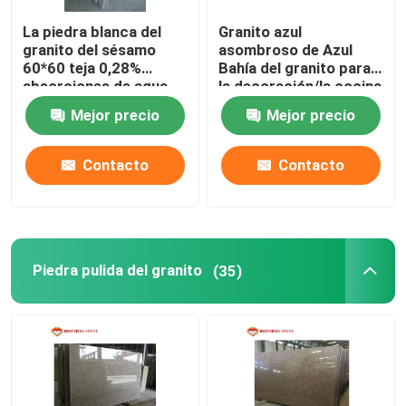
La piedra blanca del
Granito azul
granito del sésamo
asombroso de Azul
60*60 teja 0,28%
Bahía del granito para
absorciones de agua
la decoración/la cocina
superiores del hotel
Mejor precio
Mejor precio
Contacto
Contacto
Piedra pulida del granito
(35)
Inicio
Sobre nosotros
Contactos